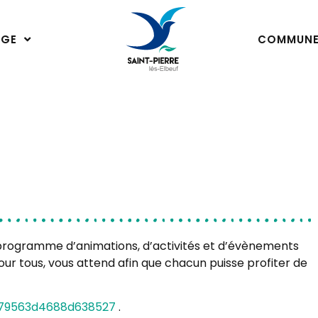
ÂGE
COMMUN
n programme d’animations, d’activités et d’évènements
ts pour tous, vous attend afin que chacun puisse profiter de
379563d4688d638527
.