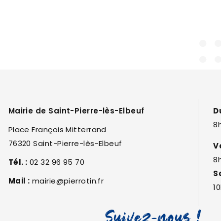
Mairie de Saint-Pierre-lès-Elbeuf
D
8h
Place François Mitterrand
76320 Saint-Pierre-lès-Elbeuf
V
8
Tél. :
02 32 96 95 70
S
Mail :
mairie@pierrotin.fr
10
Suivez-nous !