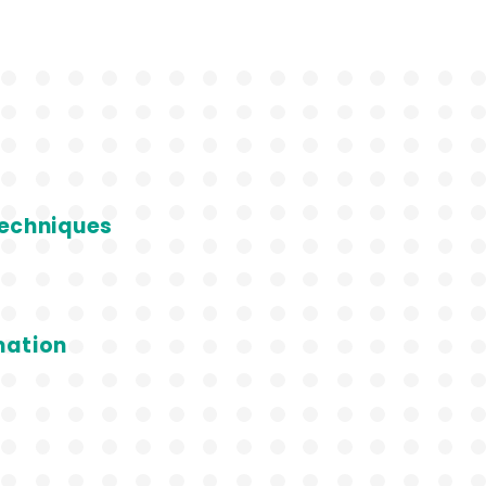
 Techniques
imation